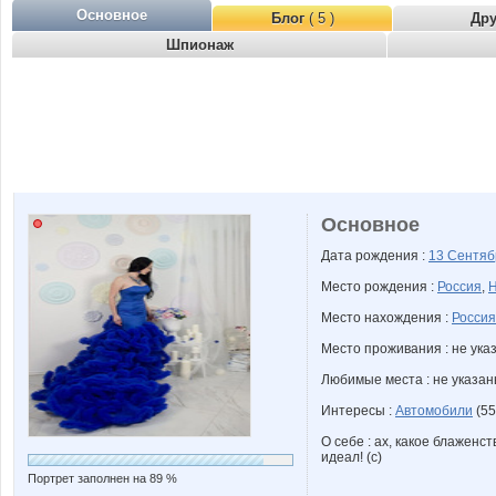
Основное
Блог
( 5 )
Др
Шпионаж
Основное
Дата рождения :
13 Сентя
Место рождения :
Россия
,
Н
Место нахождения :
Россия
Место проживания : не ука
Любимые места : не указа
Интересы :
Автомобили
(55
О себе : ах, какое блаженст
идеал! (с)
Портрет заполнен на 89 %