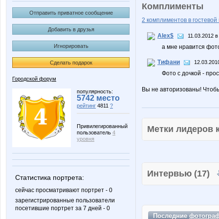
Комплименты
Отправить приватное сообщение
2 комплиментов в гостевой 
Добавить в друзья
Alex$
11.03.2012 в
Игнорировать
а мне нравится фото
Тифани
12.03.201
Сделать подарок
Фото с дочкой - прос
Городской форум
Вы не авторизованы! Чтоб
популярность:
5742 место
рейтинг
4811
?
Привилегированный
Метки лидеров
пользователь
4
уровня
Интервью (17)
Статистика портрета:
сейчас просматривают портрет - 0
зарегистрированные пользователи
посетившие портрет за 7 дней - 0
Последние
фотогра